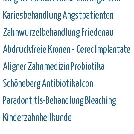
Kariesbehandlung
Angstpatienten
Zahnwurzelbehandlung
Friedenau
Abdruckfreie Kronen - Cerec
Implantate
Aligner
Zahnmedizin
Probiotika
Schöneberg
Antibiotika
Icon
Paradontitis-Behandlung
Bleaching
Kinderzahnheilkunde