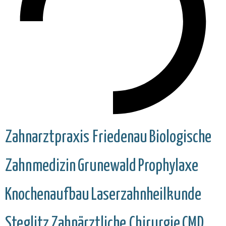
Zahnarztpraxis Friedenau
Biologische
Zahnmedizin
Grunewald
Prophylaxe
Knochenaufbau
Laserzahnheilkunde
Steglitz
Zahnärztliche Chirurgie
CMD