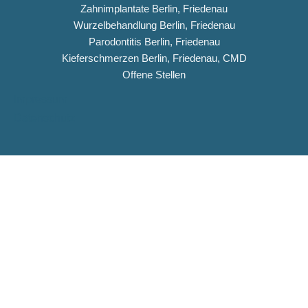
Zahnimplantate Berlin, Friedenau
Wurzelbehandlung Berlin, Friedenau
Parodontitis Berlin, Friedenau
Kieferschmerzen Berlin, Friedenau, CMD
Offene Stellen
Impressum
Datenschutz
Copyright © 2026 Dentiqua-Zahnarztpraxis.de
DENTIQUA Zahnarztpraxis · Berlin-Friedenau
Stellenangebot: ZFA & Ausbildungsplatz (m/w/d)
DENTIQUA sucht ab sofort Verstärkung für unser Team in
Friedenau. Jetzt Stellenausschreibung ansehen und
bewerben.