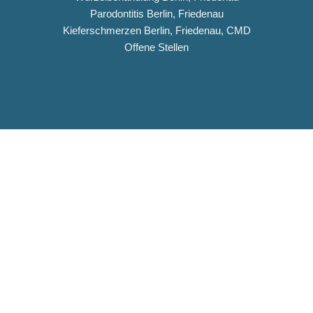
Parodontitis Berlin, Friedenau
Kieferschmerzen Berlin, Friedenau, CMD
Offene Stellen
Impressum
Datenschutz
Copyright © 2026 Dentiqua-Zahnarztpraxis.de
DENTIQUA Zahnarztpraxis · Berlin-Friedenau
Stellenangebot: ZFA & Ausbildungsplatz (m/w/d)
DENTIQUA sucht ab sofort Verstärkung für unser Team in
Friedenau. Jetzt Stellenausschreibung ansehen und
bewerben.
ZFA (m/w/d)