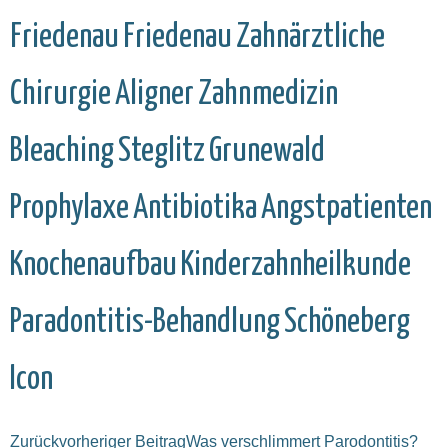
Friedenau
Friedenau
Zahnärztliche
Chirurgie
Aligner
Zahnmedizin
Bleaching
Steglitz
Grunewald
Prophylaxe
Antibiotika
Angstpatienten
Knochenaufbau
Kinderzahnheilkunde
Paradontitis-Behandlung
Schöneberg
Icon
Zurück
vorheriger Beitrag
Was verschlimmert Parodontitis?