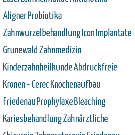
Aligner
Probiotika
Zahnwurzelbehandlung
Icon
Implantate
Grunewald
Zahnmedizin
Kinderzahnheilkunde
Abdruckfreie
Kronen - Cerec
Knochenaufbau
Friedenau
Prophylaxe
Bleaching
Kariesbehandlung
Zahnärztliche