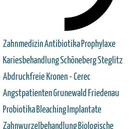
Zahnmedizin
Antibiotika
Prophylaxe
Kariesbehandlung
Schöneberg
Steglitz
Abdruckfreie Kronen - Cerec
Angstpatienten
Grunewald
Friedenau
Probiotika
Bleaching
Implantate
Zahnwurzelbehandlung
Biologische