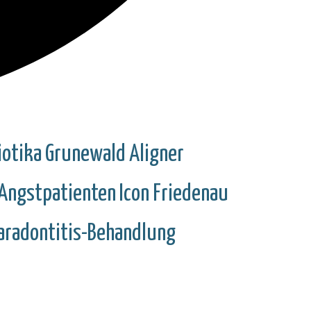
iotika
Grunewald
Aligner
Angstpatienten
Icon
Friedenau
aradontitis-Behandlung