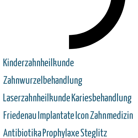
Kinderzahnheilkunde
Zahnwurzelbehandlung
Laserzahnheilkunde
Kariesbehandlung
Friedenau
Implantate
Icon
Zahnmedizin
Antibiotika
Prophylaxe
Steglitz