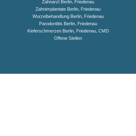
Zahnarzt Berlin, Friedenau
Zahnimplantate Berlin, Friedenau
Wurzelbehandlung Berlin, Friedenau
Parodontitis Berlin, Friedenau
Kieferschmerzen Berlin, Friedenau, CMD
Offene Stellen
Impressum
Datenschutz
Copyright © 2026 Dentiqua-Zahnarztpraxis.de
DENTIQUA Zahnarztpraxis · Berlin-Friedenau
Stellenangebot: ZFA & Ausbildungsplatz (m/w/d)
DENTIQUA sucht ab sofort Verstärkung für unser Team in
Friedenau. Jetzt Stellenausschreibung ansehen und