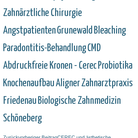
Zahnärztliche Chirurgie
Angstpatienten
Grunewald
Bleaching
Paradontitis-Behandlung
CMD
Abdruckfreie Kronen - Cerec
Probiotika
Knochenaufbau
Aligner
Zahnarztpraxis
Friedenau
Biologische Zahnmedizin
Schöneberg
Zurück
vorheriger Beitrag
CEREC und ästhetische