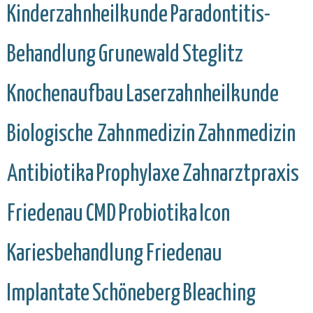
Kinderzahnheilkunde
Paradontitis-
Behandlung
Grunewald
Steglitz
Knochenaufbau
Laserzahnheilkunde
Biologische Zahnmedizin
Zahnmedizin
Antibiotika
Prophylaxe
Zahnarztpraxis
Friedenau
CMD
Probiotika
Icon
Kariesbehandlung
Friedenau
Implantate
Schöneberg
Bleaching