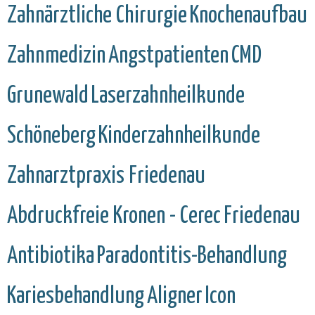
Zahnärztliche Chirurgie
Knochenaufbau
Zahnmedizin
Angstpatienten
CMD
Grunewald
Laserzahnheilkunde
Schöneberg
Kinderzahnheilkunde
Zahnarztpraxis Friedenau
Abdruckfreie Kronen - Cerec
Friedenau
Antibiotika
Paradontitis-Behandlung
Kariesbehandlung
Aligner
Icon