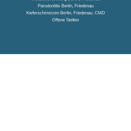
Parodontitis Berlin, Friedenau
Kieferschmerzen Berlin, Friedenau, CMD
Offene Stellen
Impressum
Datenschutz
Copyright © 2026 Dentiqua-Zahnarztpraxis.de
DENTIQUA Zahnarztpraxis · Berlin-Friedenau
Stellenangebot: ZFA & Ausbildungsplatz (m/w/d)
DENTIQUA sucht ab sofort Verstärkung für unser Team in
Friedenau. Jetzt Stellenausschreibung ansehen und
bewerben.
ZFA (m/w/d)