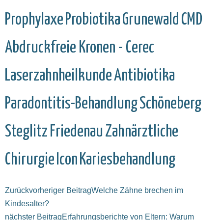
Prophylaxe
Probiotika
Grunewald
CMD
Abdruckfreie Kronen - Cerec
Laserzahnheilkunde
Antibiotika
Paradontitis-Behandlung
Schöneberg
Steglitz
Friedenau
Zahnärztliche
Chirurgie
Icon
Kariesbehandlung
Zurück
vorheriger Beitrag
Welche Zähne brechen im
Kindesalter?
nächster Beitrag
Erfahrungsberichte von Eltern: Warum