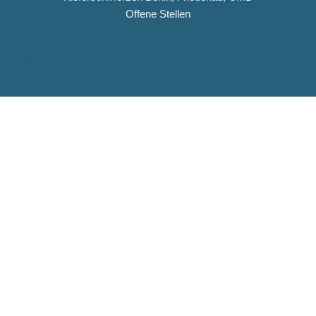
Offene Stellen
Impressum
Datenschutz
Copyright © 2026 Dentiqua-Zahnarztpraxis.de
DENTIQUA Zahnarztpraxis · Berlin-Friedenau
Stellenangebot: ZFA & Ausbildungsplatz (m/w/d)
DENTIQUA sucht ab sofort Verstärkung für unser Team in
Friedenau. Jetzt Stellenausschreibung ansehen und
bewerben.
ZFA (m/w/d)
Ausbildungsplatz ZFA