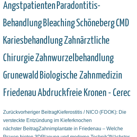
Angstpatienten
Paradontitis-
Behandlung
Bleaching
Schöneberg
CMD
Kariesbehandlung
Zahnärztliche
Chirurgie
Zahnwurzelbehandlung
Grunewald
Biologische Zahnmedizin
Friedenau
Abdruckfreie Kronen - Cerec
Zurück
vorheriger Beitrag
Kieferostitis / NICO (FDOK): Die
versteckte Entzündung im Kieferknochen
nächster Beitrag
Zahnimplantate in Friedenau – Welche
Praxen bieten 3DPlanung und moderne Technik?
Nächster