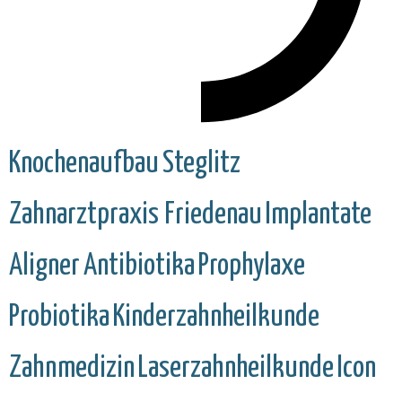
Knochenaufbau
Steglitz
Zahnarztpraxis Friedenau
Implantate
Aligner
Antibiotika
Prophylaxe
Probiotika
Kinderzahnheilkunde
Zahnmedizin
Laserzahnheilkunde
Icon