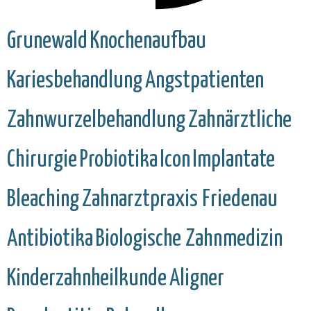
Grunewald
Knochenaufbau
Kariesbehandlung
Angstpatienten
Zahnwurzelbehandlung
Zahnärztliche
Chirurgie
Probiotika
Icon
Implantate
Bleaching
Zahnarztpraxis Friedenau
Antibiotika
Biologische Zahnmedizin
Kinderzahnheilkunde
Aligner