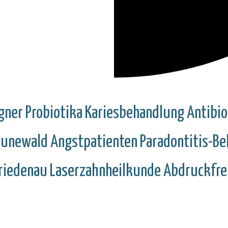
gner
Probiotika
Kariesbehandlung
Antibio
runewald
Angstpatienten
Paradontitis-B
riedenau
Laserzahnheilkunde
Abdruckfrei