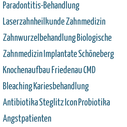
Paradontitis-Behandlung
Laserzahnheilkunde
Zahnmedizin
Zahnwurzelbehandlung
Biologische
Zahnmedizin
Implantate
Schöneberg
Knochenaufbau
Friedenau
CMD
Bleaching
Kariesbehandlung
Antibiotika
Steglitz
Icon
Probiotika
Angstpatienten