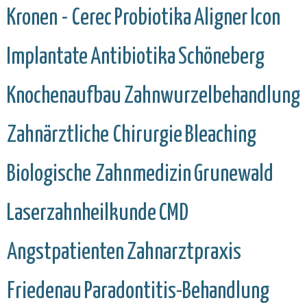
Kronen - Cerec
Probiotika
Aligner
Icon
Implantate
Antibiotika
Schöneberg
Knochenaufbau
Zahnwurzelbehandlung
Zahnärztliche Chirurgie
Bleaching
Biologische Zahnmedizin
Grunewald
Laserzahnheilkunde
CMD
Angstpatienten
Zahnarztpraxis
Friedenau
Paradontitis-Behandlung