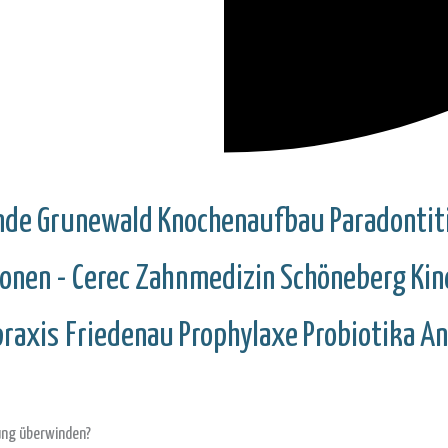
nde
Grunewald
Knochenaufbau
Paradontit
onen - Cerec
Zahnmedizin
Schöneberg
Kin
raxis Friedenau
Prophylaxe
Probiotika
An
lung überwinden?