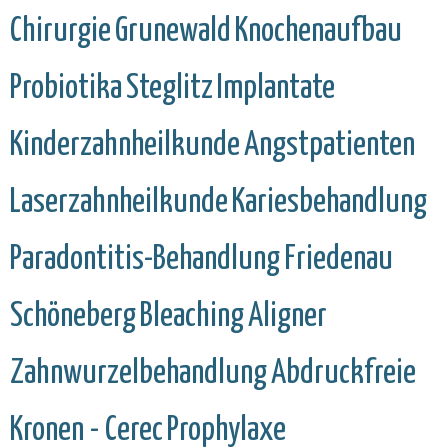
Chirurgie
Grunewald
Knochenaufbau
Probiotika
Steglitz
Implantate
Kinderzahnheilkunde
Angstpatienten
Laserzahnheilkunde
Kariesbehandlung
Paradontitis-Behandlung
Friedenau
Schöneberg
Bleaching
Aligner
Zahnwurzelbehandlung
Abdruckfreie
Kronen - Cerec
Prophylaxe