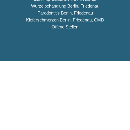
Wurzelbehandlung Berlin, Friedenau
Parodontitis Berlin, Friedenau
Kieferschmerzen Berlin, Friedenau, CMD
Offene Stellen
Impressum
Datenschutz
Copyright © 2026 Dentiqua-Zahnarztpraxis.de
DENTIQUA Zahnarztpraxis · Berlin-Friedenau
Stellenangebot: ZFA & Ausbildungsplatz (m/w/d)
DENTIQUA sucht ab sofort Verstärkung für unser Team in
Friedenau. Jetzt Stellenausschreibung ansehen und
bewerben.