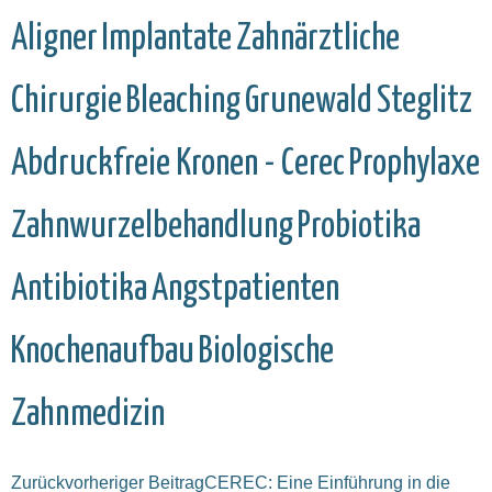
Aligner
Implantate
Zahnärztliche
Chirurgie
Bleaching
Grunewald
Steglitz
Abdruckfreie Kronen - Cerec
Prophylaxe
Zahnwurzelbehandlung
Probiotika
Antibiotika
Angstpatienten
Knochenaufbau
Biologische
Zahnmedizin
Zurück
vorheriger Beitrag
CEREC: Eine Einführung in die