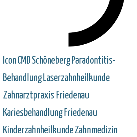
Icon
CMD
Schöneberg
Paradontitis-
Behandlung
Laserzahnheilkunde
Zahnarztpraxis Friedenau
Kariesbehandlung
Friedenau
Kinderzahnheilkunde
Zahnmedizin