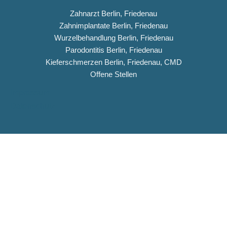
Zahnarzt Berlin, Friedenau
Zahnimplantate Berlin, Friedenau
Wurzelbehandlung Berlin, Friedenau
Parodontitis Berlin, Friedenau
Kieferschmerzen Berlin, Friedenau, CMD
Offene Stellen
Impressum
Datenschutz
Copyright © 2026 Dentiqua-Zahnarztpraxis.de
DENTIQUA Zahnarztpraxis · Berlin-Friedenau
Stellenangebot: ZFA & Ausbildungsplatz (m/w/d)
DENTIQUA sucht ab sofort Verstärkung für unser Team in