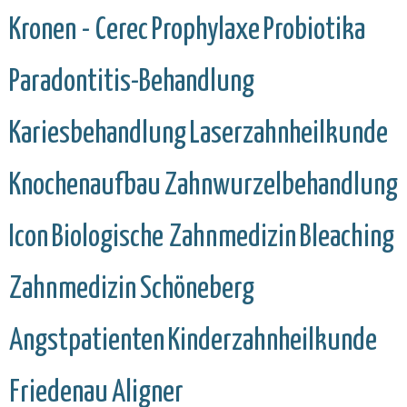
Kronen - Cerec
Prophylaxe
Probiotika
Paradontitis-Behandlung
Kariesbehandlung
Laserzahnheilkunde
Knochenaufbau
Zahnwurzelbehandlung
Icon
Biologische Zahnmedizin
Bleaching
Zahnmedizin
Schöneberg
Angstpatienten
Kinderzahnheilkunde
Friedenau
Aligner