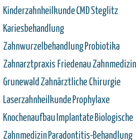
Kinderzahnheilkunde
CMD
Steglitz
Kariesbehandlung
Zahnwurzelbehandlung
Probiotika
Zahnarztpraxis Friedenau
Zahnmedizin
Grunewald
Zahnärztliche Chirurgie
Laserzahnheilkunde
Prophylaxe
Knochenaufbau
Implantate
Biologische
Zahnmedizin
Paradontitis-Behandlung