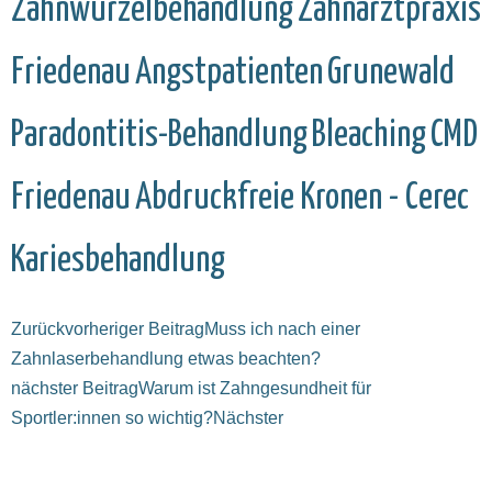
Zahnwurzelbehandlung
Zahnarztpraxis
Friedenau
Angstpatienten
Grunewald
Paradontitis-Behandlung
Bleaching
CMD
Friedenau
Abdruckfreie Kronen - Cerec
Kariesbehandlung
Zurück
vorheriger Beitrag
Muss ich nach einer
Zahnlaserbehandlung etwas beachten?
nächster Beitrag
Warum ist Zahngesundheit für
Sportler:innen so wichtig?
Nächster