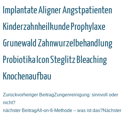
Implantate
Aligner
Angstpatienten
Kinderzahnheilkunde
Prophylaxe
Grunewald
Zahnwurzelbehandlung
Probiotika
Icon
Steglitz
Bleaching
Knochenaufbau
Zurück
vorheriger Beitrag
Zungen­reinigung: sinn­voll oder
nicht?
nächster Beitrag
All-on-6-Methode – was ist das?
Nächster