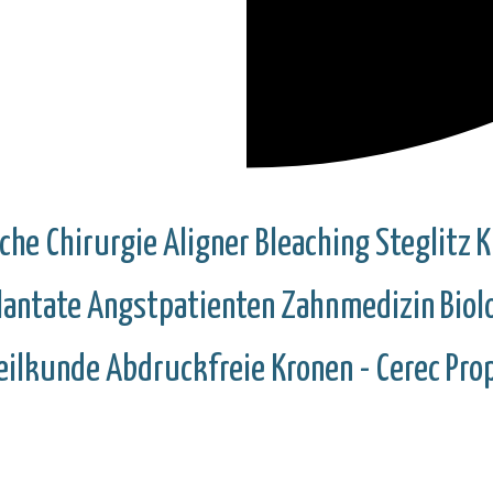
che Chirurgie
Aligner
Bleaching
Steglitz
K
lantate
Angstpatienten
Zahnmedizin
Biol
eilkunde
Abdruckfreie Kronen - Cerec
Pro