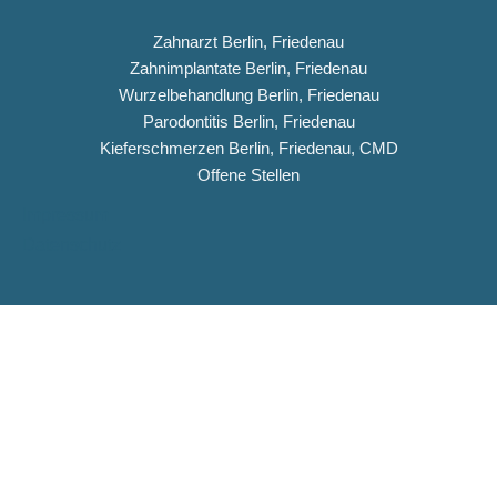
Zahnarzt Berlin, Friedenau
Zahnimplantate Berlin, Friedenau
Wurzelbehandlung Berlin, Friedenau
Parodontitis Berlin, Friedenau
Kieferschmerzen Berlin, Friedenau, CMD
Offene Stellen
Impressum
Datenschutz
Copyright © 2026 Dentiqua-Zahnarztpraxis.de
DENTIQUA Zahnarztpraxis · Berlin-Friedenau
Stellenangebot: ZFA & Ausbildungsplatz (m/w/d)
DENTIQUA sucht ab sofort Verstärkung für unser Team in