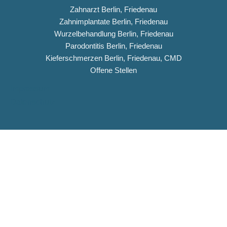
Zahnarzt Berlin, Friedenau
Zahnimplantate Berlin, Friedenau
Wurzelbehandlung Berlin, Friedenau
Parodontitis Berlin, Friedenau
Kieferschmerzen Berlin, Friedenau, CMD
Offene Stellen
Impressum
Datenschutz
Copyright © 2026 Dentiqua-Zahnarztpraxis.de
DENTIQUA Zahnarztpraxis · Berlin-Friedenau
Stellenangebot: ZFA & Ausbildungsplatz (m/w/d)
DENTIQUA sucht ab sofort Verstärkung für unser Team in
Friedenau. Jetzt Stellenausschreibung ansehen und