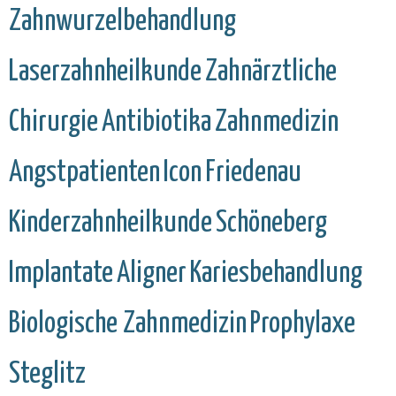
Zahnwurzelbehandlung
Laserzahnheilkunde
Zahnärztliche
Chirurgie
Antibiotika
Zahnmedizin
Angstpatienten
Icon
Friedenau
Kinderzahnheilkunde
Schöneberg
Implantate
Aligner
Kariesbehandlung
Biologische Zahnmedizin
Prophylaxe
Steglitz