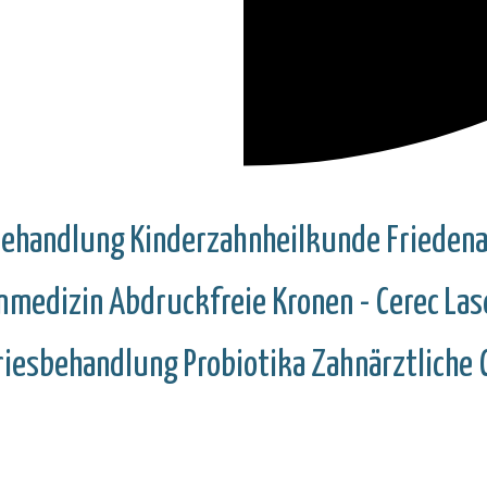
Behandlung
Kinderzahnheilkunde
Frieden
hnmedizin
Abdruckfreie Kronen - Cerec
Las
riesbehandlung
Probiotika
Zahnärztliche 