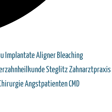
au
Implantate
Aligner
Bleaching
erzahnheilkunde
Steglitz
Zahnarztpraxis
Chirurgie
Angstpatienten
CMD