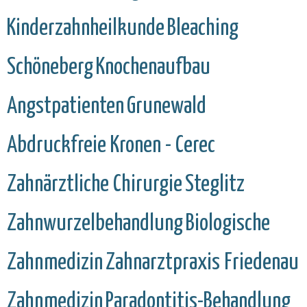
Kinderzahnheilkunde
Bleaching
Schöneberg
Knochenaufbau
Angstpatienten
Grunewald
Abdruckfreie Kronen - Cerec
Zahnärztliche Chirurgie
Steglitz
Zahnwurzelbehandlung
Biologische
Zahnmedizin
Zahnarztpraxis Friedenau
Zahnmedizin
Paradontitis-Behandlung