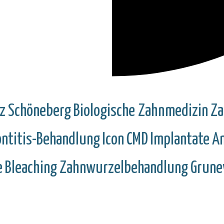
tz
Schöneberg
Biologische Zahnmedizin
Za
ontitis-Behandlung
Icon
CMD
Implantate
An
e
Bleaching
Zahnwurzelbehandlung
Grune