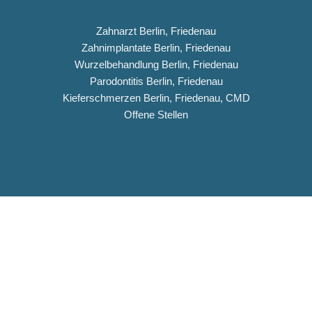
Zahnarzt Berlin, Friedenau
Zahnimplantate Berlin, Friedenau
Wurzelbehandlung Berlin, Friedenau
Parodontitis Berlin, Friedenau
Kieferschmerzen Berlin, Friedenau, CMD
Offene Stellen
Impressum
Datenschutz
Copyright © 2026 Dentiqua-Zahnarztpraxis.de
DENTIQUA Zahnarztpraxis · Berlin-Friedenau
Stellenangebot: ZFA & Ausbildungsplatz (m/w/d)
DENTIQUA sucht ab sofort Verstärkung für unser Team in