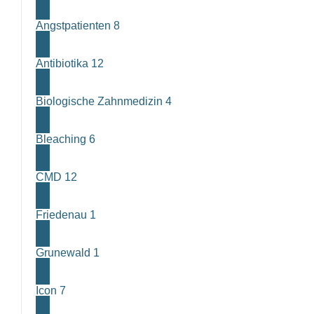
Angstpatienten
8
Antibiotika
12
Biologische Zahnmedizin
4
Bleaching
6
CMD
12
Friedenau
1
Grunewald
1
Icon
7