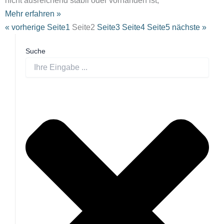
nicht ausreichend stabil oder vorhanden ist,
Mehr erfahren »
« vorherige
Seite
1
Seite
2
Seite
3
Seite
4
Seite
5
nächste »
Suche