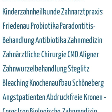
Kinderzahnheilkunde
Zahnarztpraxis
Friedenau
Probiotika
Paradontitis-
Behandlung
Antibiotika
Zahnmedizin
Zahnärztliche Chirurgie
CMD
Aligner
Zahnwurzelbehandlung
Steglitz
Bleaching
Knochenaufbau
Schöneberg
Angstpatienten
Abdruckfreie Kronen -
Cerec
Icon
Biologische Zahnmedizin