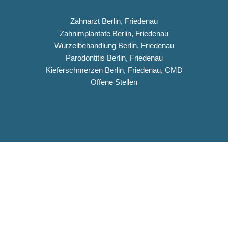
Zahnarzt Berlin, Friedenau
Zahnimplantate Berlin, Friedenau
Wurzelbehandlung Berlin, Friedenau
Parodontitis Berlin, Friedenau
Kieferschmerzen Berlin, Friedenau, CMD
Offene Stellen
Impressum
Datenschutz
Copyright © 2026 Dentiqua-Zahnarztpraxis.de
DENTIQUA Zahnarztpraxis · Berlin-Friedenau
Stellenangebot: ZFA & Ausbildungsplatz (m/w/d)
DENTIQUA sucht ab sofort Verstärkung für unser Team in