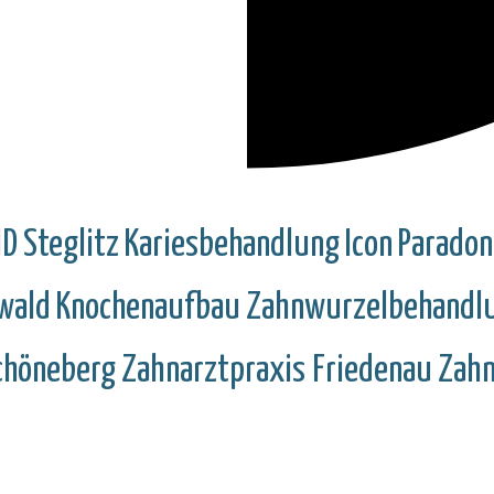
MD
Steglitz
Kariesbehandlung
Icon
Paradon
wald
Knochenaufbau
Zahnwurzelbehandl
chöneberg
Zahnarztpraxis Friedenau
Zahn