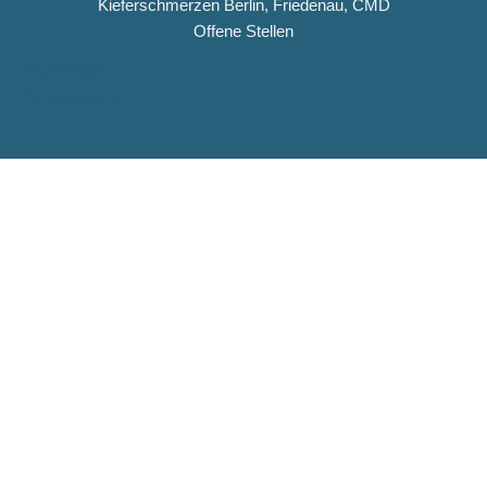
Kieferschmerzen Berlin, Friedenau, CMD
Offene Stellen
Impressum
Datenschutz
Copyright © 2026 Dentiqua-Zahnarztpraxis.de
DENTIQUA Zahnarztpraxis · Berlin-Friedenau
Stellenangebot: ZFA & Ausbildungsplatz (m/w/d)
DENTIQUA sucht ab sofort Verstärkung für unser Team in
Friedenau. Jetzt Stellenausschreibung ansehen und
bewerben.
ZFA (m/w/d)
Ausbildungsplatz ZFA