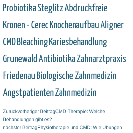
Probiotika
Steglitz
Abdruckfreie
Kronen - Cerec
Knochenaufbau
Aligner
CMD
Bleaching
Kariesbehandlung
Grunewald
Antibiotika
Zahnarztpraxis
Friedenau
Biologische Zahnmedizin
Angstpatienten
Zahnmedizin
Zurück
vorheriger Beitrag
CMD-Therapie: Welche
Behandlungen gibt es?
nächster Beitrag
Physiotherapie und CMD: Wie Übungen