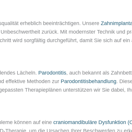
qualität erheblich beeinträchtigen. Unsere
Zahnimplanta
Unbeschwertheit zurück. Mit modernster Technik und prä
ritt wird sorgfältig durchgeführt, damit Sie sich auf ei
hlendes Lächeln.
Parodontitis
, auch bekannt als Zahnbet
und effektive Methoden zur
Parodontitisbehandlung
. Dies
ngepassten Therapieplänen unterstützen wir Sie dabei, I
bleme können auf eine
craniomandibuläre Dysfunktion 
MD-Therapie, um die Ursachen Ihrer Beschwerden zu erk