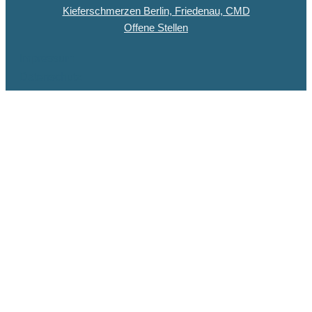
Kieferschmerzen Berlin, Friedenau, CMD
Offene Stellen
Impressum
Datenschutz
Copyright © 2026 Dentiqua-Zahnarztpraxis.de
DENTIQUA Zahnarztpraxis · Berlin-Friedenau
Stellenangebot: ZFA & Ausbildungsplatz (m/w/d)
DENTIQUA sucht ab sofort Verstärkung für unser Team in
Friedenau. Jetzt Stellenausschreibung ansehen und
bewerben.
ZFA (m/w/d)
Ausbildungsplatz ZFA