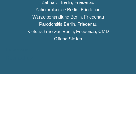
Zahnarzt Berlin, Friedenau
Zahnimplantate Berlin, Friedenau
Wurzelbehandlung Berlin, Friedenau
Parodontitis Berlin, Friedenau
Kieferschmerzen Berlin, Friedenau, CMD
Offene Stellen
Impressum
Datenschutz
Copyright © 2026 Dentiqua-Zahnarztpraxis.de
DENTIQUA Zahnarztpraxis · Berlin-Friedenau
Stellenangebot: ZFA & Ausbildungsplatz (m/w/d)
DENTIQUA sucht ab sofort Verstärkung für unser Team in
Friedenau. Jetzt Stellenausschreibung ansehen und